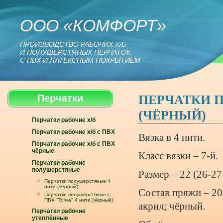
ООО «КОМФОРТ»
ПРОИЗВОДСТВО РАБОЧИХ Х/Б
И ПОЛУШЕРСТЯНЫХ ПЕРЧАТОК
С ПВХ И ЛАТЕКСНЫМ ПОКРЫТИЕМ
ПЕРЧАТКИ 
Перчатки
(ЧЁРНЫЙ)
Перчатки рабочие х/б
Перчатки рабочие х/б с ПВХ
Вязка в 4 нити.
Перчатки рабочие х/б с ПВХ
чёрные
Класс вязки – 7-й.
Перчатки рабочие
полушерстяные
Размер – 22 (26-27
Перчатки полушерстяные 4
нити (чёрный)
Состав пряжи – 2
Перчатки полушерстяные с
ПВХ "Точка" 4 нити (чёрный)
акрил; чёрный.
Перчатки рабочие
утеплённые