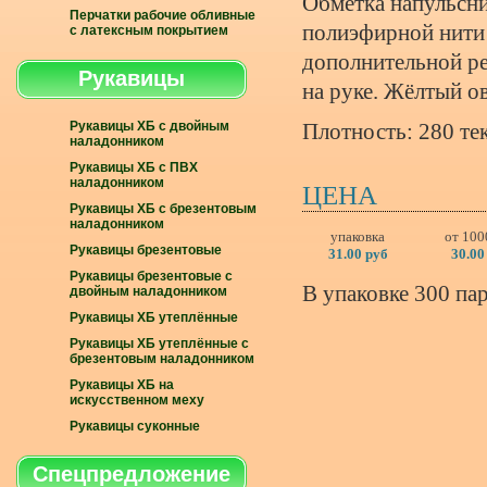
Обмётка напульсни
Перчатки рабочие обливные
полиэфирной нити
с латексным покрытием
дополнительной ре
Рукавицы
на руке. Жёлтый о
Рукавицы ХБ с двойным
Плотность: 280 тек
наладонником
Рукавицы ХБ с ПВХ
наладонником
ЦЕНА
Рукавицы ХБ с брезентовым
наладонником
упаковка
от 100
Рукавицы брезентовые
31.00 руб
30.00
Рукавицы брезентовые с
В упаковке 300 пар
двойным наладонником
Рукавицы ХБ утеплённые
Рукавицы ХБ утеплённые с
брезентовым наладонником
Рукавицы ХБ на
искусственном меху
Рукавицы суконные
Спецпредложение