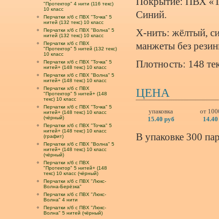
Покрытие: ПВХ «Т
"Протектор" 4 нити (116 текс)
10 класс
Синий.
Перчатки х/б с ПВХ "Точка" 5
нитей (132 текс) 10 класс
Перчатки х/б с ПВХ "Волна" 5
Х-нить: жёлтый, с
нитей (132 текс) 10 класс
Перчатки х/б с ПВХ
манжеты без резин
"Протектор" 5 нитей (132 текс)
10 класс
Плотность: 148 тек
Перчатки х/б с ПВХ "Точка" 5
нитей+ (148 текс) 10 класс
Перчатки х/б с ПВХ "Волна" 5
нитей+ (148 текс) 10 класс
Перчатки х/б с ПВХ
ЦЕНА
"Протектор" 5 нитей+ (148
текс) 10 класс
Перчатки х/б с ПВХ "Точка" 5
упаковка
от 100
нитей+ (148 текс) 10 класс
(чёрный)
15.40 руб
14.40
Перчатки х/б с ПВХ "Точка" 5
нитей+ (148 текс) 10 класс
В упаковке 300 пар
(графит)
Перчатки х/б с ПВХ "Волна" 5
нитей+ (148 текс) 10 класс
(чёрный)
Перчатки х/б с ПВХ
"Протектор" 5 нитей+ (148
текс) 10 класс (чёрный)
Перчатки х/б с ПВХ "Люкс-
Волна-Берёзка"
Перчатки х/б с ПВХ "Люкс-
Волна" 4 нити
Перчатки х/б с ПВХ "Люкс-
Волна" 5 нитей (чёрный)